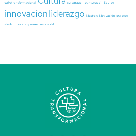
Cultura
cafetransformacional
culturaagil
cunturaagil
Equipo
innovacion
liderazgo
Masters
Motivación
purpose
startup
tealcompanies
vucaworld