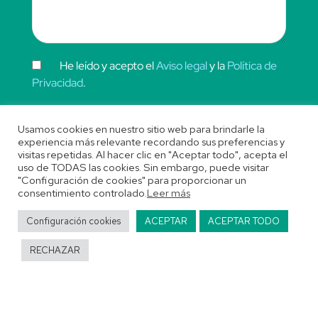
He leído y acepto el
Aviso legal
y la
Política de
Privacidad
.
Usamos cookies en nuestro sitio web para brindarle la
experiencia más relevante recordando sus preferencias y
visitas repetidas. Al hacer clic en "Aceptar todo", acepta el
uso de TODAS las cookies. Sin embargo, puede visitar
"Configuración de cookies" para proporcionar un
consentimiento controlado.
Leer más
Enviar
Configuración cookies
ACEPTAR
ACEPTAR TODO
RECHAZAR
Copyright © 2021 Cultura Transformacional